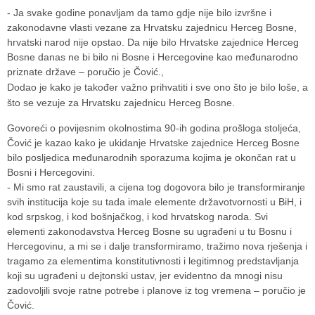
- Ja svake godine ponavljam da tamo gdje nije bilo izvršne i
zakonodavne vlasti vezane za Hrvatsku zajednicu Herceg Bosne,
hrvatski narod nije opstao. Da nije bilo Hrvatske zajednice Herceg
Bosne danas ne bi bilo ni Bosne i Hercegovine kao međunarodno
priznate države – poručio je Čović.,
Dodao je kako je također važno prihvatiti i sve ono što je bilo loše, a
što se vezuje za Hrvatsku zajednicu Herceg Bosne.
Govoreći o povijesnim okolnostima 90-ih godina prošloga stoljeća,
Čović je kazao kako je ukidanje Hrvatske zajednice Herceg Bosne
bilo posljedica međunarodnih sporazuma kojima je okončan rat u
Bosni i Hercegovini.
- Mi smo rat zaustavili, a cijena tog dogovora bilo je transformiranje
svih institucija koje su tada imale elemente državotvornosti u BiH, i
kod srpskog, i kod bošnjačkog, i kod hrvatskog naroda. Svi
elementi zakonodavstva Herceg Bosne su ugrađeni u tu Bosnu i
Hercegovinu, a mi se i dalje transformiramo, tražimo nova rješenja i
tragamo za elementima konstitutivnosti i legitimnog predstavljanja
koji su ugrađeni u dejtonski ustav, jer evidentno da mnogi nisu
zadovoljili svoje ratne potrebe i planove iz tog vremena – poručio je
Čović.