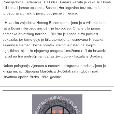
Predsjednica Federacije BiH Lidija Bradara kazala je kako su Hrvati
bili i ostali jamac opstanka Bosne i Hercegovine bez obzira što neki
to osporavaju i iskrivljavaju povijesne činjenice.
- Hrvatska zajednica Herceg Bosne utemeljena je u vrijeme kada
rat u Bosni i Hercegovini još nije bio počeo. Ona je bila jamac
opstanka hrvatskog naroda u BiH što je i naša bliža povijest
pokazala, jer tamo gdje je bila utemeljena i osnovana Hrvatska
zajednica Herceg Bosna hrvatski narod je ostao na svojim
ognjištima, nije bilo njegovog progona i možemo reći da hrvatski
narod na tim područjima i danas živi dobro - kazala je Bradara.
Nakon polaganja vijenaca u nastavku programa predstavljena je
knjiga mr. sc. Stjepana Marčetića „Početak rata i zločini nad
Hrvatima općine Brčko 1992. godine”.