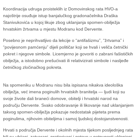
Koordinacija udruga proisteklih iz Domovinskog rata HVO-a
najoštrije osuđuje istup banjalučkog gradonačelnika Draška
Stanivukovića u kojoj likuje zbog uklanjanja spomen-obilježja
hrvatskim žrtvama u mjestu Modranu kod Dervente.
Posebno je neprihvatljivo da lekcije o “antifašizmu”, “žrtvama” i
“povijesnom pamćenju” dijeli političar koji se hvali i veliča četnički
pokret i njegove simbole. Licemjerno je govoriti o zabrani fašističkih
obilježja, a istodobno prešućivati ili relativizirati simbole i nasljeđe
četničkog zločinačkog pokreta.
Na spomeniku u Modranu nisu bila ispisana nikakva ideološka
obilježja, već imena poginulih hrvatskih branitelja — ljudi koji su
svoje živote dali braneći domove, obitelji i hrvatski narod na
području Dervente. Svako odobravanje ili likovanje nad uklanjanjem
takvog spomen-obilježja pokazuje nedostatak pijeteta prema
poginulima, njihovim obiteljima i samoj ljudskoj dostojanstvenosti.
Hrvati s područja Dervente i okolnih mjesta tijekom posljednjeg rata
bili su ubijani, zatvarani, protjerivani i gotovo u potpunosti uklonjeni