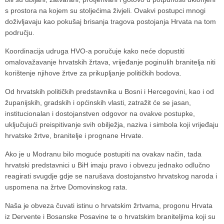
s prostora na kojem su stoljećima živjeli. Ovakvi postupci mnogi
doživljavaju kao pokušaj brisanja tragova postojanja Hrvata na tom
području.
Koordinacija udruga HVO-a poručuje kako neće dopustiti
omalovažavanje hrvatskih žrtava, vrijeđanje poginulih branitelja niti
korištenje njihove žrtve za prikupljanje političkih bodova.
Od hrvatskih političkih predstavnika u Bosni i Hercegovini, kao i od
županijskih, gradskih i općinskih vlasti, zatražit će se jasan,
institucionalan i dostojanstven odgovor na ovakve postupke,
uključujući preispitivanje svih obilježja, naziva i simbola koji vrijeđaju
hrvatske žrtve, branitelje i prognane Hrvate.
Ako je u Modranu bilo moguće postupiti na ovakav način, tada
hrvatski predstavnici u BiH imaju pravo i obvezu jednako odlučno
reagirati svugdje gdje se narušava dostojanstvo hrvatskog naroda i
uspomena na žrtve Domovinskog rata.
Naša je obveza čuvati istinu o hrvatskim žrtvama, progonu Hrvata
iz Dervente i Bosanske Posavine te o hrvatskim braniteljima koji su