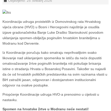
Objavljeno: 25 Svibanj 2026
Koordinacija udruga proisteklih iz Domovinskog rata Hrvatskog
vijeća obrane (HVO) u Bosni i Hercegovini najoštrije je osudila
izjave gradonačelnika Banje Luke
Draško Stanivuković
povodom
uklanjanja spomen-obilježja poginulim hrvatskim braniteljima u
Modranu kod Dervente.
Iz Koordinacije poručuju kako smatraju neprihvatljivim svako
likovanje nad uklanjanjem spomenika te ističu da neće dopustiti
omalovažavanje žrtve poginulih branitelja niti pokušaje brisanja
istine o stradanju Hrvata u Bosanskoj Posavini. Također su najavili
da će od hrvatskih političkih predstavnika na svim razinama vlasti u
BiH zatražiti jasan, odgovoran i dostojanstven institucionalni
odgovor na ovakve postupke.
Priopćenje Koordinacije udruga HVO-a prenosimo u cijelosti u
nastavku.
Spomen na hrvatske žrtve u Modranu neće nestati!