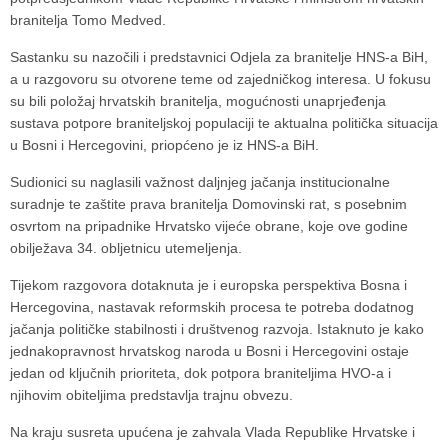
branitelja
Tomo Medved
.
Sastanku su nazočili i predstavnici Odjela za branitelje HNS-a BiH,
a u razgovoru su otvorene teme od zajedničkog interesa. U fokusu
su bili položaj hrvatskih branitelja, mogućnosti unaprjeđenja
sustava potpore braniteljskoj populaciji te aktualna politička situacija
u Bosni i Hercegovini, priopćeno je iz HNS-a BiH.
Sudionici su naglasili važnost daljnjeg jačanja institucionalne
suradnje te zaštite prava branitelja
Domovinski rat
, s posebnim
osvrtom na pripadnike
Hrvatsko vijeće obrane
, koje ove godine
obilježava 34. obljetnicu utemeljenja.
Tijekom razgovora dotaknuta je i europska perspektiva
Bosna i
Hercegovina
, nastavak reformskih procesa te potreba dodatnog
jačanja političke stabilnosti i društvenog razvoja. Istaknuto je kako
jednakopravnost hrvatskog naroda u Bosni i Hercegovini ostaje
jedan od ključnih prioriteta, dok potpora braniteljima HVO-a i
njihovim obiteljima predstavlja trajnu obvezu.
Na kraju susreta upućena je zahvala
Vlada Republike Hrvatske
i