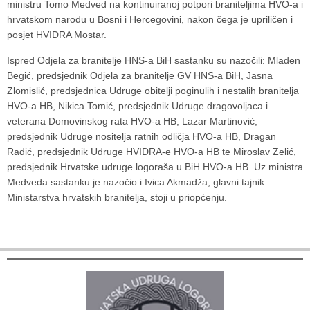
ministru
Tomo Medved
na kontinuiranoj potpori braniteljima HVO-a i
hrvatskom narodu u Bosni i Hercegovini, nakon čega je upriličen i
posjet
HVIDRA Mostar
.
Ispred Odjela za branitelje HNS-a BiH sastanku su nazočili: Mladen
Begić, predsjednik Odjela za branitelje GV HNS-a BiH, Jasna
Zlomislić, predsjednica Udruge obitelji poginulih i nestalih branitelja
HVO-a HB, Nikica Tomić, predsjednik Udruge dragovoljaca i
veterana Domovinskog rata HVO-a HB, Lazar Martinović,
predsjednik Udruge nositelja ratnih odličja HVO-a HB, Dragan
Radić, predsjednik Udruge HVIDRA-e HVO-a HB te Miroslav Zelić,
predsjednik Hrvatske udruge logoraša u BiH HVO-a HB. Uz ministra
Medveda sastanku je nazočio i Ivica Akmadža, glavni tajnik
Ministarstva hrvatskih branitelja, stoji u priopćenju.