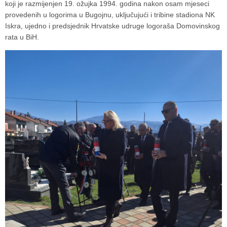
koji je razmijenjen 19. ožujka 1994. godina nakon osam mjeseci
provedenih u logorima u Bugojnu, uključujući i tribine stadiona NK
Iskra, ujedno i predsjednik Hrvatske udruge logoraša Domovinskog
rata u BiH.