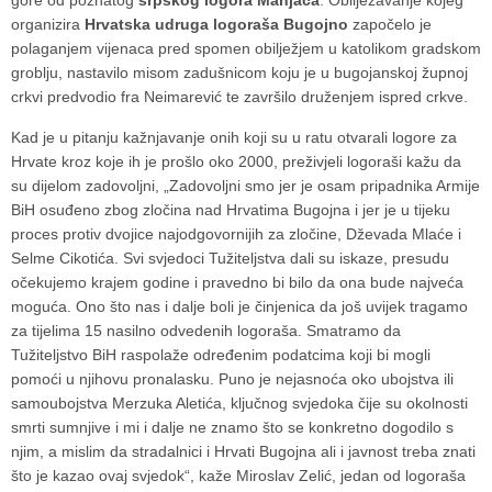
gore od poznatog
srpskog logora Manjača
. Obilježavanje kojeg
organizira
Hrvatska udruga logoraša Bugojno
započelo je
polaganjem vijenaca pred spomen obilježjem u katolikom gradskom
groblju, nastavilo misom zadušnicom koju je u bugojanskoj župnoj
crkvi predvodio fra Neimarević te završilo druženjem ispred crkve.
Kad je u pitanju kažnjavanje onih koji su u ratu otvarali logore za
Hrvate kroz koje ih je prošlo oko 2000, preživjeli logoraši kažu da
su dijelom zadovoljni, „Zadovoljni smo jer je osam pripadnika Armije
BiH osuđeno zbog zločina nad Hrvatima Bugojna i jer je u tijeku
proces protiv dvojice najodgovornijih za zločine, Dževada Mlaće i
Selme Cikotića. Svi svjedoci Tužiteljstva dali su iskaze, presudu
očekujemo krajem godine i pravedno bi bilo da ona bude najveća
moguća. Ono što nas i dalje boli je činjenica da još uvijek tragamo
za tijelima 15 nasilno odvedenih logoraša. Smatramo da
Tužiteljstvo BiH raspolaže određenim podatcima koji bi mogli
pomoći u njihovu pronalasku. Puno je nejasnoća oko ubojstva ili
samoubojstva Merzuka Aletića, ključnog svjedoka čije su okolnosti
smrti sumnjive i mi i dalje ne znamo što se konkretno dogodilo s
njim, a mislim da stradalnici i Hrvati Bugojna ali i javnost treba znati
što je kazao ovaj svjedok“, kaže Miroslav Zelić, jedan od logoraša