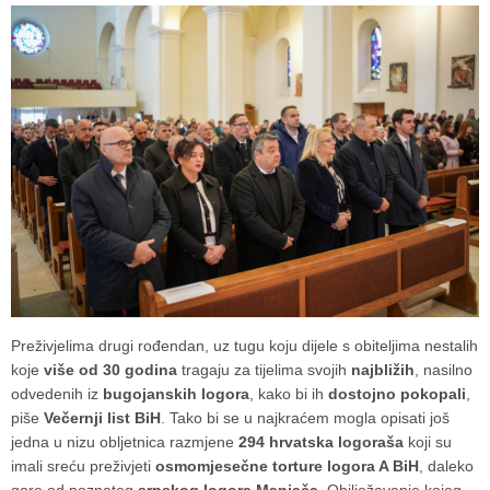
Preživjelima drugi rođendan, uz tugu koju dijele s obiteljima nestalih
koje
više od 30 godina
tragaju za tijelima svojih
najbližih
, nasilno
odvedenih iz
bugojanskih logora
, kako bi ih
dostojno pokopali
,
piše
Večernji list BiH
. Tako bi se u najkraćem mogla opisati još
jedna u nizu obljetnica razmjene
294 hrvatska logoraša
koji su
imali sreću preživjeti
osmomjesečne torture logora A BiH
, daleko