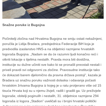
Snažne poruke iz Bugojna
Počinitelji zločina nad Hrvatima Bugojna ne smiju ostati nekažnjeni,
poručila je Lidija Bradara, predsjednica Federacije BiH koja je
predvodila izaslanstvo HNS-a na obljetnici razmjene hrvatskih
logoraša Bugojna. „Nadam se da će razumni ljudi konačno reći i
otkriti lokacije s tijelima nestalih. Pravda mora biti dostižna,
institucije su dužne učiniti sve kako bi se pronašli preostali nestali i
priveli pravdi svi odgovorni za zločine. Pravosudne institucije tako
će dokazati barem djelomično da pravna država postoji“, kazala je
Bradara uz snažnu poruku važnosti dolaska i odavanja počasti
hrvatskim žrtvama Bugojna iz kojeg je u ratu protjerano više od 15
tisuća Hrvata koji su u njemu živjeli, radili i gradili ga. Uz preživjele
logoraše, obitelji poginulih i nestalih, 31. obljetnice razmjene 294
logoraša iz logora „Stadion“ uveličali su i brojni hrvatski politički