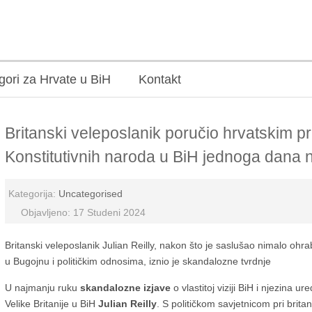
gori za Hrvate u BiH
Kontakt
Britanski veleposlanik poručio hrvatskim p
Konstitutivnih naroda u BiH jednoga dana n
Kategorija:
Uncategorised
Objavljeno: 17 Studeni 2024
Britanski veleposlanik Julian Reilly, nakon što je saslušao nimalo ohr
u Bugojnu i političkim odnosima, iznio je skandalozne tvrdnje
U najmanju ruku
skandalozne izjave
o vlastitoj viziji BiH i njezina 
Velike Britanije u BiH
Julian Reilly
. S političkom savjetnicom pri bri