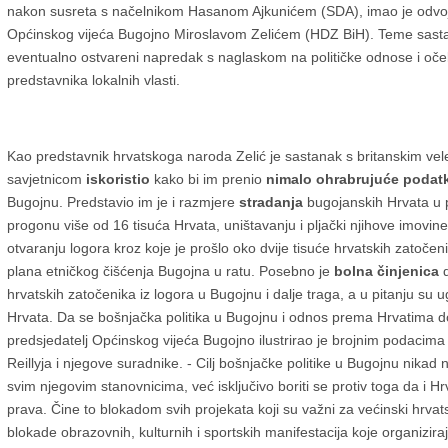
nakon susreta s načelnikom Hasanom Ajkunićem (SDA), imao je odvoj
Općinskog vijeća Bugojno Miroslavom Zelićem (HDZ BiH). Teme sastan
eventualno ostvareni napredak s naglaskom na političke odnose i oče
predstavnika lokalnih vlasti.
Kao predstavnik hrvatskoga naroda Zelić je sastanak s britanskim vel
savjetnicom
iskoristio
kako bi im prenio
nimalo ohrabrujuće podat
Bugojnu. Predstavio im je i razmjere
stradanja
bugojanskih Hrvata u p
progonu više od 16 tisuća Hrvata, uništavanju i pljački njihove imovine 
otvaranju logora kroz koje je prošlo oko dvije tisuće hrvatskih zatočenika
plana etničkog čišćenja Bugojna u ratu. Posebno je
bolna činjenica
hrvatskih zatočenika iz logora u Bugojnu i dalje traga, a u pitanju su 
Hrvata. Da se bošnjačka politika u Bugojnu i odnos prema Hrvatima
predsjedatelj Općinskog vijeća Bugojno ilustrirao je brojnim podacima
Reillyja i njegove suradnike. - Cilj bošnjačke politike u Bugojnu nikad ni
svim njegovim stanovnicima, već isključivo boriti se protiv toga da i H
prava. Čine to blokadom svih projekata koji su važni za većinski hrvat
blokade obrazovnih, kulturnih i sportskih manifestacija koje organizi