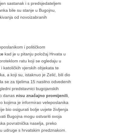
en sastanak i s predsjedateljem
ka bile su stanje u Bugojnu,
kivanja od novoizabranih
eposlanikom i političkom
ke
kad je u pitanju položaj Hrvata u
roteklom ratu koji se ogledaju u
i katoličkih vjerskih objekata te
, a koji su, istaknuo je Zelić, bili dio
da se za tijelima 15 nasilno odvedenih
ugledni predstavnici bugojanskih
 do danas
nisu značajno promijenili
,
 o kojima je informirao veleposlanika
je bio osigurati bolje uvjete življenja
rvati Bugojna mogu ostvariti svoja
ska povratnička naselja, preko
raju udruge s hrvatskim predznakom.