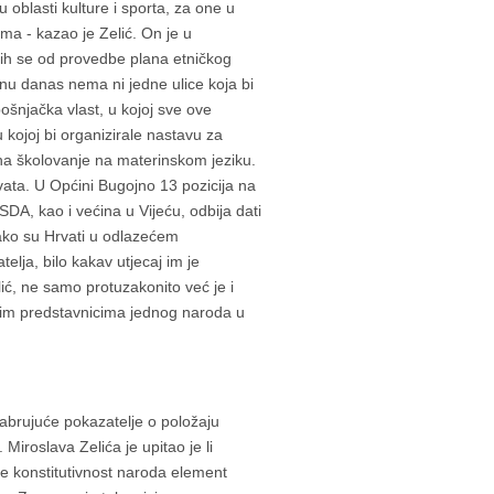
oblasti kulture i sporta, za one u
ma - kazao je Zelić. On je u
ih se od provedbe plana etničkog
ojnu danas nema ni jedne ulice koja bi
ošnjačka vlast, u kojoj sve ove
ojoj bi organizirale nastavu za
na školovanje na materinskom jeziku.
ata. U Općini Bugojno 13 pozicija na
 SDA, kao i većina u Vijeću, odbija dati
Iako su Hrvati u odlazećem
telja, bilo kakav utjecaj im je
ić, ne samo protuzakonito već je i
čkim predstavnicima jednog naroda u
rabrujuće pokazatelje o položaju
. Miroslava Zelića je upitao je li
 je konstitutivnost naroda element