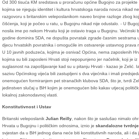
Od 300 tisuća KM sredstava u proračunu općine Bugojno za projekte u 
kojima se njeguju
identitet i kultura hrvatskoga naroda novca nikad ne
razgovoru s britanskim veleposlanikom naveo brojne razloge zbog koj
čišćenja, koji je počeo u ratu, u Bugojnu nikad nije odustalo. - U Bug
nosila ime po nekom Hrvatu koji je ostavio traga u Bugojnu. Većinski b
godine dominira SDA, ne dopušta povratak zgrade časnim sestrama u k
djecu hrvatskih povratnika i omogućile im ostvarenje ustavnog prava 
U 10 javnih poduzeća, kojima je osnivač Općina, nema zaposlenih Hrv
kojima su bili zaposleni Hrvati stoji nepopunjeno jer načelnik, koji je iz
suglasnost na zapošljavanje kad su u pitanju Hrvati - kazao je Zelić. 
sazivu Općinskog vijeća bili zastupljeni s dva vijećnika i imali predsjeda
onemogućen formiranjem pet stranačkih klubova SDA, što je, tvrdi Zel
jedinstven slučaj u BiH kojim je onemogućen bilo kakav utjecaj politi
lokalnoj zakonodavnoj vlasti.
Konstitutivnost i Ustav
Britanski veleposlanik
Julian Reilly
, nakon što je saslušao nimalo oh
Hrvata u Bugojnu i političkim odnosima, iznio je
skandalozne tvrdnje
svjestan da u BiH jednog dana neće biti konstitutivnih naroda, ali i da