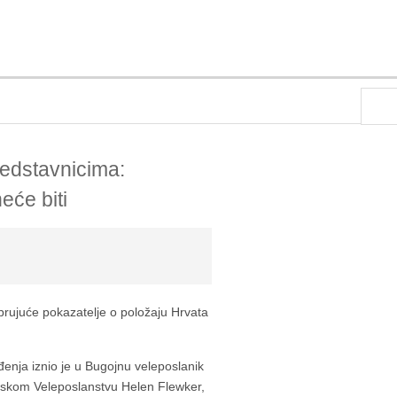
redstavnicima:
eće biti
abrujuće pokazatelje o položaju Hrvata
uređenja iznio je u Bugojnu veleposlanik
tanskom Veleposlanstvu Helen Flewker,