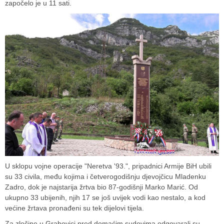
započelo je u 11 sati.
U sklopu vojne operacije "Neretva '93.", pripadnici Armije BiH ubili
su 33 civila, među kojima i četverogodišnju djevojčicu Mladenku
Zadro, dok je najstarija žrtva bio 87-godišnji Marko Marić. Od
ukupno 33 ubijenih, njih 17 se još uvijek vodi kao nestalo, a kod
većine žrtava pronađeni su tek dijelovi tijela.
Za zločine u Grabovici pred domaćim sudovima odgovarali su