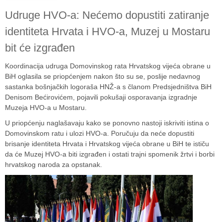
Udruge HVO-a: Nećemo dopustiti zatiranje
identiteta Hrvata i HVO-a, Muzej u Mostaru
bit će izgrađen
Koordinacija udruga Domovinskog rata Hrvatskog vijeća obrane u
BiH oglasila se priopćenjem nakon što su se, poslije nedavnog
sastanka bošnjačkih logoraša HNŽ-a s članom Predsjedništva BiH
Denisom Bećirovićem, pojavili pokušaji osporavanja izgradnje
Muzeja HVO-a u Mostaru.
U priopćenju naglašavaju kako se ponovno nastoji iskriviti istina o
Domovinskom ratu i ulozi HVO-a. Poručuju da neće dopustiti
brisanje identiteta Hrvata i Hrvatskog vijeća obrane u BiH te ističu
da će Muzej HVO-a biti izgrađen i ostati trajni spomenik žrtvi i borbi
hrvatskog naroda za opstanak.