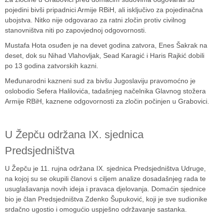
pojedini bivši pripadnici Armije RBiH, ali isključivo za pojedinačna
ubojstva. Nitko nije odgovarao za ratni zločin protiv civilnog
stanovništva niti po zapovjednoj odgovornosti.
Mustafa Hota osuđen je na devet godina zatvora, Enes Šakrak na
deset, dok su Nihad Vlahovljak, Sead Karagić i Haris Rajkić dobili
po 13 godina zatvorskih kazni.
Međunarodni kazneni sud za bivšu Jugoslaviju pravomoćno je
oslobodio Sefera Halilovića, tadašnjeg načelnika Glavnog stožera
Armije RBiH, kaznene odgovornosti za zločin počinjen u Grabovici.
U Žepču održana IX. sjednica
Predsjedništva
U Žepču je 11. rujna održana IX. sjednica Predsjedništva Udruge,
na kojoj su se okupili članovi s ciljem analize dosadašnjeg rada te
usuglašavanja novih ideja i pravaca djelovanja. Domaćin sjednice
bio je član Predsjedništva Zdenko Šupuković, koji je sve sudionike
srdačno ugostio i omogućio uspješno održavanje sastanka.