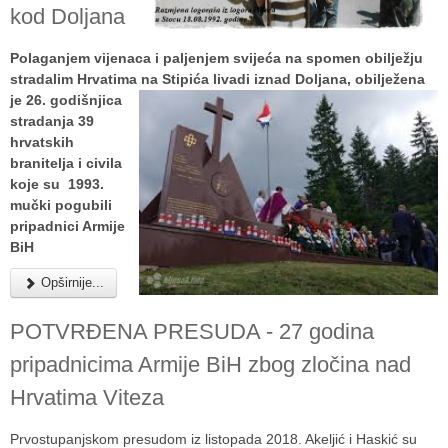
kod Doljana
Polaganjem vijenaca i paljenjem svijeća na spomen obilježju
stradalim Hrvatima na Stipića livadi iznad
Doljana, obilježena
je 26. godišnjica
stradanja 39
hrvatskih
branitelja i civila
koje su 1993.
mučki pogubili
pripadnici Armije
BiH
Opširnije...
POTVRĐENA PRESUDA - 27 godina
pripadnicima Armije BiH zbog zločina nad
Hrvatima Viteza
Prvostupanjskom presudom iz listopada 2018. Akeljić i Haskić su