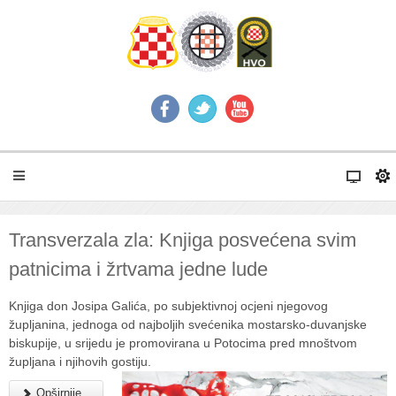
Transverzala zla: Knjiga posvećena svim
patnicima i žrtvama jedne lude
Knjiga don Josipa Galića, po subjektivnoj ocjeni njegovog
župljanina, jednoga od najboljih svećenika mostarsko-duvanjske
biskupije, u srijedu je promovirana u Potocima pred mnoštvom
župljana i njihovih gostiju.
Opširnije...