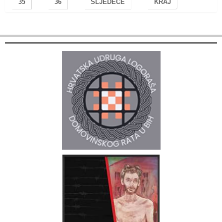
35
36
SLJEDEĆE
KRAJ