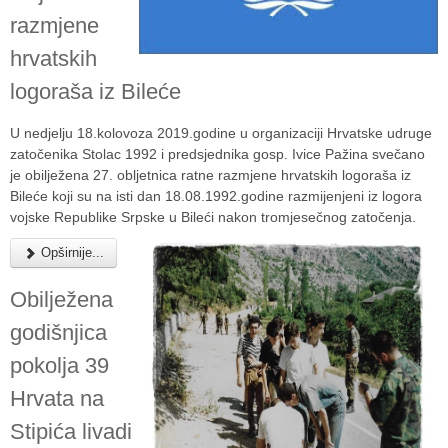
razmjene
hrvatskih
logoraša iz Bileće
U nedjelju 18.kolovoza 2019.godine u organizaciji Hrvatske udruge
zatočenika Stolac 1992 i predsjednika gosp. Ivice Pažina svečano
je obilježena 27. obljetnica ratne razmjene hrvatskih logoraša iz
Bileće koji su na isti dan 18.08.1992.godine razmijenjeni iz logora
vojske Republike Srpske u Bileći nakon tromjesečnog zatočenja.
Opširnije...
Obilježena
godišnjica
pokolja 39
Hrvata na
Stipića livadi