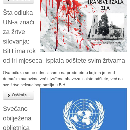
Šta odluka
UN-a znači
za žrtve
silovanja:
BiH ima rok
od tri mjeseca, isplata odštete svim žrtvama
Ova odluka se ne odnosi samo na predmete u kojima je pred
domaćim sudovima već utvrđena obaveza isplate odštete, već na
sve žrtve seksualnog nasilja u BiH.
Opširnije...
Svečano
obilježena
obljetnica