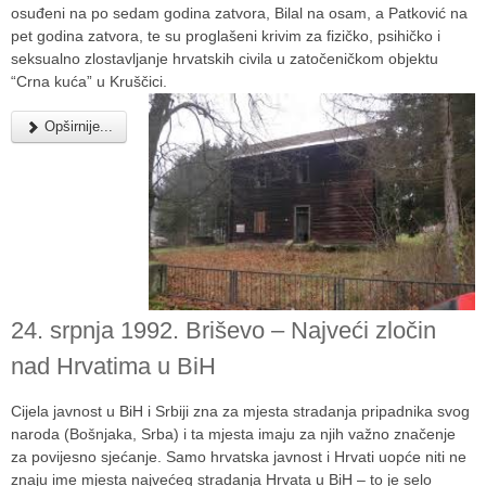
osuđeni na po sedam godina zatvora, Bilal na osam, a Patković na
pet godina zatvora, te su proglašeni krivim za fizičko, psihičko i
seksualno zlostavljanje hrvatskih civila u zatočeničkom objektu
“Crna kuća” u Kruščici.
Opširnije...
24. srpnja 1992. Briševo – Najveći zločin
nad Hrvatima u BiH
Cijela javnost u BiH i Srbiji zna za mjesta stradanja pripadnika svog
naroda (Bošnjaka, Srba) i ta mjesta imaju za njih važno značenje
za povijesno sjećanje. Samo hrvatska javnost i Hrvati uopće niti ne
znaju ime mjesta najvećeg stradanja Hrvata u BiH – to je selo