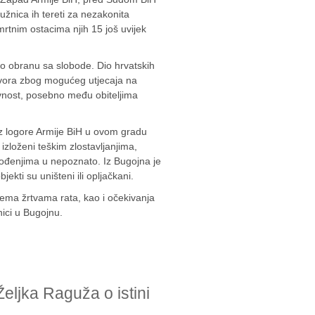
užnica ih tereti za nezakonita
mrtnim ostacima njih 15 još uvijek
io obranu sa slobode. Dio hrvatskih
itvora zbog mogućeg utjecaja na
avnost, posebno među obiteljima
z logore Armije BiH u ovom gradu
izloženi teškim zlostavljanjima,
ođenjima u nepoznato. Iz Bugojna je
jekti su uništeni ili opljačkani.
prema žrtvama rata, kao i očekivanja
vnici u Bugojnu.
eljka Raguža o istini