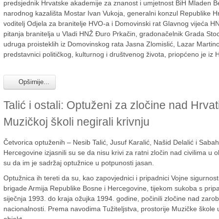
predsjednik Hrvatske akademije za znanost i umjetnost BiH Mladen B
narodnog kazališta Mostar Ivan Vukoja, generalni konzul Republike 
voditelj Odjela za branitelje HVO-a i Domovinski rat Glavnog vijeća 
pitanja branitelja u Vladi HNŽ Đuro Prkačin, gradonačelnik Grada Sto
udruga proisteklih iz Domovinskog rata Jasna Zlomislić, Lazar Martinovi
predstavnici političkog, kulturnog i društvenog života, priopćeno je iz
Opširnije...
Talić i ostali: Optuženi za zločine nad Hrva
Muzičkoj školi negirali krivnju
Četvorica optuženih – Nesib Talić, Jusuf Karalić, Našid Delalić i Saba
Hercegovine
izjasnili su se da nisu krivi za ratni zločin nad civilima u
su da im je sadržaj optužnice u potpunosti jasan.
Optužnica ih tereti da su, kao zapovjednici i pripadnici Vojne sigurno
brigade
Armija Republike Bosne i Hercegovine
, tijekom sukoba s pri
siječnja 1993. do kraja ožujka 1994. godine, počinili zločine nad zarob
nacionalnosti. Prema navodima Tužiteljstva, prostorije Muzičke škole 
objekt.