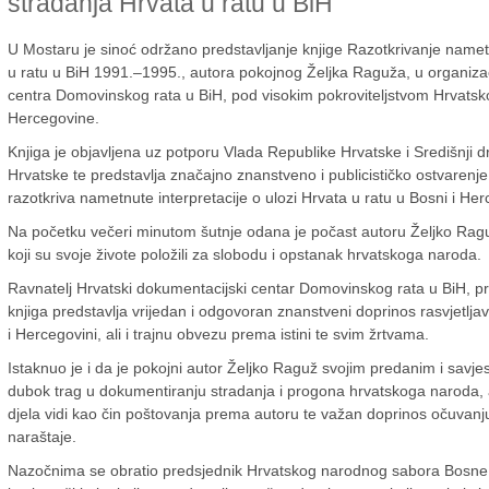
stradanja Hrvata u ratu u BiH
U Mostaru je sinoć održano predstavljanje knjige Razotkrivanje name
u ratu u BiH 1991.–1995., autora pokojnog Željka Raguža, u organiza
centra Domovinskog rata u BiH, pod visokim pokroviteljstvom Hrvats
Hercegovine.
Knjiga je objavljena uz potporu
Vlada Republike Hrvatske
i
Središnji 
Hrvatske
te predstavlja značajno znanstveno i publicističko ostvarenje
razotkriva nametnute interpretacije o ulozi Hrvata u ratu u Bosni i Her
Na početku večeri minutom šutnje odana je počast autoru
Željko Rag
koji su svoje živote položili za slobodu i opstanak hrvatskoga naroda.
Ravnatelj
Hrvatski dokumentacijski centar Domovinskog rata u BiH
, p
knjiga predstavlja vrijedan i odgovoran znanstveni doprinos rasvjetljav
i Hercegovini, ali i trajnu obvezu prema istini te svim žrtvama.
Istaknuo je i da je pokojni autor Željko Raguž svojim predanim i savj
dubok trag u dokumentiranju stradanja i progona hrvatskoga naroda,
djela vidi kao čin poštovanja prema autoru te važan doprinos očuvanj
naraštaje.
Nazočnima se obratio predsjednik Hrvatskog narodnog sabora Bosne 