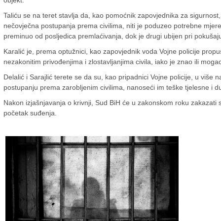
Taliću se na teret stavlja da, kao pomoćnik zapovjednika za sigurnost, 
nečovječna postupanja prema civilima, niti je poduzeo potrebne mjere
preminuo od posljedica premlaćivanja, dok je drugi ubijen pri pokušaju
Karalić je, prema optužnici, kao zapovjednik voda Vojne policije propus
nezakonitim privođenjima i zlostavljanjima civila, iako je znao ili moga
Delalić i Sarajlić terete se da su, kao pripadnici Vojne policije, u viš
postupanju prema zarobljenim civilima, nanoseći im teške tjelesne i d
Nakon izjašnjavanja o krivnji, Sud BiH će u zakonskom roku zakazati s
početak suđenja.