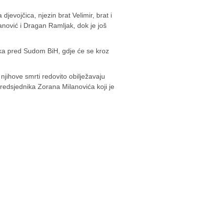
evojčica, njezin brat Velimir, brat i
anović i Dragan Ramljak, dok je još
ka pred Sudom BiH, gdje će se kroz
njihove smrti redovito obilježavaju
predsjednika Zorana Milanovića koji je