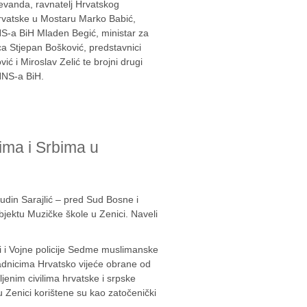
evanda, ravnatelj Hrvatskog
Hrvatske u Mostaru Marko Babić,
HNS-a BiH Mladen Begić, ministar za
ca Stjepan Bošković, predstavnici
ć i Miroslav Zelić te brojni drugi
 HNS-a BiH.
tima i Srbima u
hudin Sarajlić – pred
Sud Bosne i
 objektu Muzičke škole u Zenici. Naveli
sti i Vojne policije Sedme muslimanske
padnicima
Hrvatsko vijeće obrane
od
ljenim civilima hrvatske i srpske
u Zenici korištene su kao zatočenički