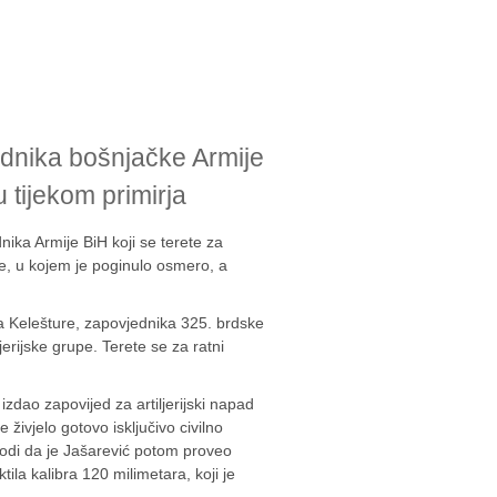
ednika bošnjačke Armije
 tijekom primirja
ika Armije BiH koji se terete za
, u kojem je poginulo osmero, a
a Kelešture, zapovjednika 325. brdske
erijske grupe. Terete se za ratni
zdao zapovijed za artiljerijski napad
 živjelo gotovo isključivo civilno
avodi da je Jašarević potom proveo
ila kalibra 120 milimetara, koji je