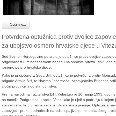
Opširnije...
Potvrđena optužnica protiv dvojice zapovj
za ubojstvo osmero hrvatske djece u Vitezu
Sud Bosne i Hercegovine potvrdio je optužnicu protiv dvojice zapovjedn
odgovornost u minobacačkom napadu na središte Viteza 1993. godine
ranjeno petero hrvatske djece.
Kako je priopćeno iz Suda BiH, optužnica je potvrđena protiv Mensud
brigade Armije BiH, te Hazima Jašarevića, zapovjednika Brigadne artilj
zločin protiv civilnog stanovništva.
Prema navodima Tužiteljstva BiH, Keleštura je 10. lipnja 1993. godine i
na naselje Podgradina u općini Vitez, iako je riječ o području u kojem je
stanovništvo te u vrijeme kada je bilo na snazi primirje. Optužnica n
zapovijed i preko podređenih naredio ispaljivanje minobacačkog projekt
pao na dječje igralište.