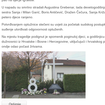
U napadu su smrtno stradali Augustina Grebenar, tada devetogodišnja dj
sestra Sanja i Milan Garić, Boris Antičević, Dražen Čečura, Sanja Križ
petero djece ranjeno.
Potvrđivanjem optužnice stečeni su uvjeti za početak sudskog postup
suđenje utvrđivati odgovornost optuženih.
Na mjestu tragedije podignut je spomenik poginuloj djeci, a godišnjicu 
dužnosnici iz Hrvatske i Bosne i Hercegovine, uključujući i hrvatskog 
ondje odao počast žrtvama.
Opširnije...