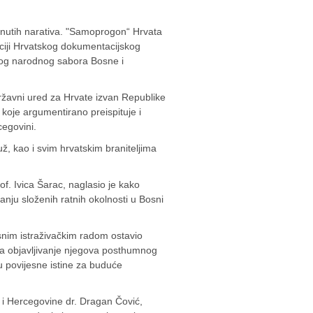
tnutih narativa. "Samoprogon“ Hrvata
ciji Hrvatskog dokumentacijskog
kog narodnog sabora Bosne i
državni ured za Hrvate izvan Republike
 koje argumentirano preispituje i
cegovini.
už
, kao i svim hrvatskim braniteljima
rof.
Ivica Šarac
, naglasio je kako
anju složenih ratnih okolnosti u Bosni
esnim istraživačkim radom ostavio
 a objavljivanje njegova posthumnog
u povijesne istine za buduće
i Hercegovine dr. Dragan Čović,