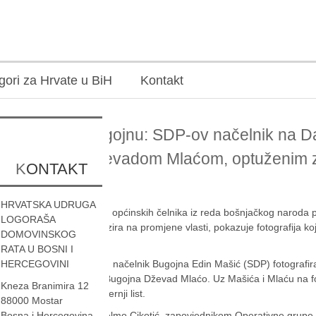
gori za Hrvate u BiH
Kontakt
Sramota u Bugojnu: SDP-ov načelnik na Da
zagrljaju s Dževadom Mlaćom, optuženim z
KONTAKT
Hrvatima!
HRVATSKA UDRUGA
Da se u Bugojnu odnos općinskih čelnika iz reda bošnjačkog naroda 
LOGORAŠA
rata ne mijenja, bez obzira na promjene vlasti, pokazuje fotografija koj
DOMOVINSKOG
javnosti.
RATA U BOSNI I
HERCEGOVINI
Na Dan neovisnosti BiH načelnik Bugojna
Edin Mašić
(SDP) fotografira
ratnim predsjednikom Bugojna
Dževad Mlaćo
. Uz Mašića i Mlaću na fo
Kneza Branimira 12
Bugojna, objavio je Večernji list.
88000 Mostar
Bosna i Hercegovina
Mlaći se, zajedno sa
Selmo Cikotić
, zapovjednikom Operativne grupe