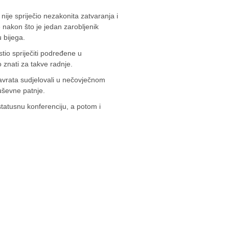
nije spriječio nezakonita zatvaranja i
 nakon što je jedan zarobljenik
 bijega.
tio spriječiti podređene u
o znati za takve radnje.
e navrata sudjelovali u nečovječnom
uševne patnje.
tatusnu konferenciju, a potom i