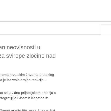
n neovisnosti u
a svirepe zločine nad
prema hrvatskim žrtvama proteklog
a je izazvala brojne reakcije u
o se u vidno prijateljskom ozračju s
tografiji je i Jasmin Kapetan iz
 Zapad Armije BiH, pred Sudom BiH