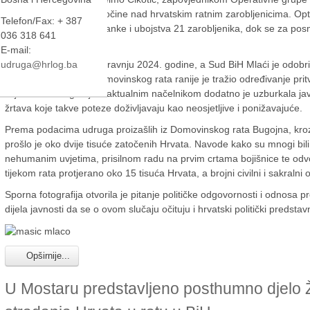
sudi zbog optužbi za zločine nad hrvatskim ratnim zarobljenicima. Opt
Telefon/Fax: + 387
zatočenja, prisilne nestanke i ubojstva 21 zarobljenika, dok se za pos
036 318 641
traga.
E-mail:
udruga@hrlog.ba
Suđenje je započelo u travnju 2024. godine, a Sud BiH Mlaći je odobr
udruga proizašlih iz Domovinskog rata ranije je tražio određivanje pr
svjedoke. Fotografija s aktualnim načelnikom dodatno je uzburkala j
žrtava koje takve poteze doživljavaju kao neosjetljive i ponižavajuće.
Prema podacima udruga proizašlih iz Domovinskog rata Bugojna, kro
prošlo je oko dvije tisuće zatočenih Hrvata. Navode kako su mnogi bili 
nehumanim uvjetima, prisilnom radu na prvim crtama bojišnice te odv
tijekom rata protjerano oko 15 tisuća Hrvata, a brojni civilni i sakralni ob
Sporna fotografija otvorila je pitanje političke odgovornosti i odnosa 
dijela javnosti da se o ovom slučaju očituju i hrvatski politički predsta
Opširnije...
U Mostaru predstavljeno posthumno djelo Ž