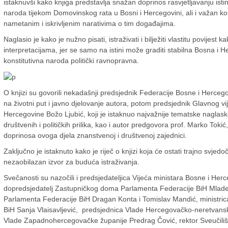
istaknuvši kako knjiga predstavlja snažan doprinos rasvjetljavanju ist
naroda tijekom Domovinskog rata u Bosni i Hercegovini, ali i važan ko
nametanim i iskrivljenim narativima o tim događajima.
Naglasio je kako je nužno pisati, istraživati i bilježiti vlastitu povijest
interpretacijama, jer se samo na istini može graditi stabilna Bosna i H
konstitutivna naroda politički ravnopravna.
O knjizi su govorili nekadašnji predsjednik Federacije Bosne i Herce
na životni put i javno djelovanje autora, potom predsjednik Glavnog v
Hercegovine
Božo Ljubić
, koji je istaknuo najvažnije tematske naglas
društvenih i političkih prilika, kao i autor predgovora prof.
Marko Tokić
doprinosa ovoga djela znanstvenoj i društvenoj zajednici.
Zaključno je istaknuto kako je riječ o knjizi koja će ostati trajno svj
nezaobilazan izvor za buduća istraživanja.
Svečanosti su nazočili i predsjedateljica Vijeća ministara Bosne i Her
dopredsjedatelj Zastupničkog doma Parlamenta Federacije BiH Mlade
Parlamenta Federacije BiH Dragan Konta i Tomislav Mandić, ministrica 
BiH Sanja Vlaisavljević, predsjednica Vlade Hercegovačko-neretvans
Vlade Zapadnohercegovačke županije Predrag Čović, rektor Sveučilišta