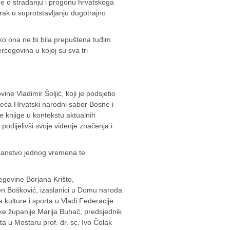
ine o stradanju i progonu hrvatskoga
rak u suprotstavljanju dugotrajno
 kako ona ne bi bila prepuštena tuđim
ercegovina u kojoj su sva tri
govine
Vladimir Šoljić
, koji je podsjetio
ijeća
Hrvatski narodni sabor Bosne i
ke knjige u kontekstu aktualnih
, podijelivši svoje viđenje značenja i
edočanstvo jednog vremena te
cegovine Borjana Krišto,
n Bošković, izaslanici u Domu naroda
kulture i sporta u Vladi Federacije
ke županije Marija Buhač, predsjednik
 u Mostaru prof. dr. sc. Ivo Čolak